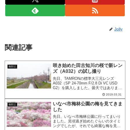
Jolly
関連記事
咲き始めた田古知川の桜で新レン
撮影記
ズ（A032）の試し撮り
先日、TAMRONの標準大三元レンズ
A032（SP 24-70mm F/2.8 Di VC USD
G2）を購入しました。曇天ではありまし
たが、桜が咲き始めた田古知川で試し撮
2019.03.31
りしてきました。
いなべ市梅林公園の梅を見てきま
撮影記
した
先日、いなべ市梅林公園に行ってまいり
ました。見頃過ぎ始めたぐらいのタイミ
ングでしたが、それでも綺麗な梅を見る