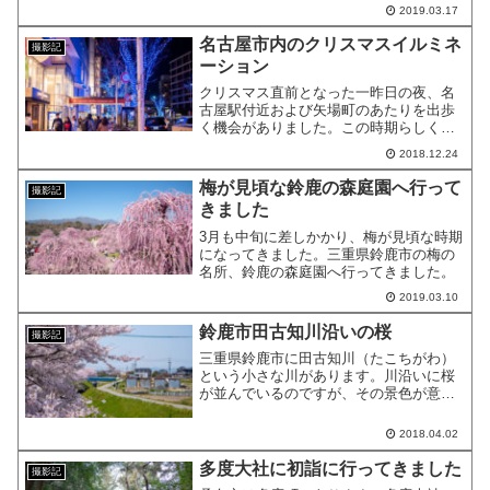
ことができました。
2019.03.17
名古屋市内のクリスマスイルミネ
撮影記
ーション
クリスマス直前となった一昨日の夜、名
古屋駅付近および矢場町のあたりを出歩
く機会がありました。この時期らしく、
イルミネーションが光り輝いていまし
2018.12.24
た。その様子をお伝えします。
梅が見頃な鈴鹿の森庭園へ行って
撮影記
きました
3月も中旬に差しかかり、梅が見頃な時期
になってきました。三重県鈴鹿市の梅の
名所、鈴鹿の森庭園へ行ってきました。
2019.03.10
鈴鹿市田古知川沿いの桜
撮影記
三重県鈴鹿市に田古知川（たこちがわ）
という小さな川があります。川沿いに桜
が並んでいるのですが、その景色が意外
と綺麗なのです。
2018.04.02
多度大社に初詣に行ってきました
撮影記