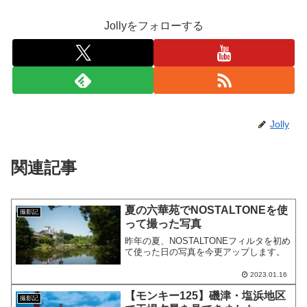
Jollyをフォローする
Jolly
関連記事
夏の六華苑でNOSTALTONEを使
撮影記
って撮った写真
昨年の夏、NOSTALTONEフィルタを初め
て使った日の写真を今更アップします。
2023.01.16
【モンキー125】磯津・塩浜地区
撮影記