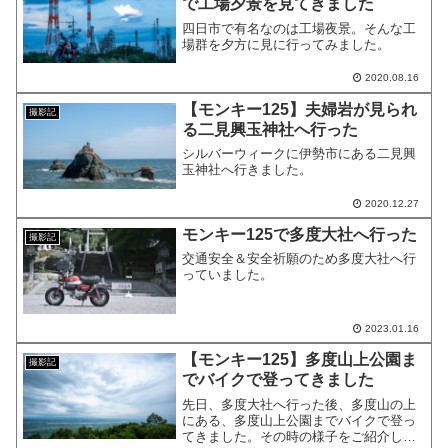
で工場夕景を見てきました
四日市で有名なのは工場夜景。そんな工
場群を夕方に見に行ってみました。
2020.08.16
【モンキー125】夫婦岩が見られ
撮影記
る二見興玉神社へ行った
シルバーウィークに伊勢市にある二見興
玉神社へ行きました。
2020.12.27
モンキー125で多度大社へ行った
撮影記
交通安全＆安全祈願のため多度大社へ行
っていました。
2023.01.16
【モンキー125】多度山上公園ま
撮影記
でバイクで登ってきました
先日、多度大社へ行った後、多度山の上
にある、多度山上公園までバイクで登っ
てきました。その時の様子をご紹介した