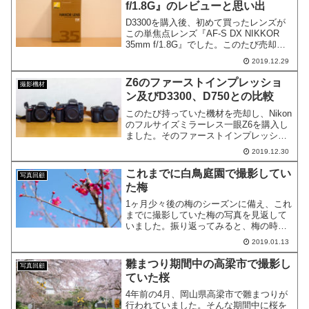
f/1.8G』のレビューと思い出
D3300を購入後、初めて買ったレンズが
この単焦点レンズ『AF-S DX NIKKOR
35mm f/1.8G』でした。このたび売却す
ることしたので、レビューと思い出を書
2019.12.29
いてみたいと思います。
Z6のファーストインプレッショ
撮影機材
ン及びD3300、D750との比較
このたび持っていた機材を売却し、Nikon
のフルサイズミラーレス一眼Z6を購入し
ました。そのファーストインプレッショ
ンについて書いてみたいと思います。ま
2019.12.30
た、私が持っていたD3300及びD750との
比較も行いたいと思います。
これまでに白鳥庭園で撮影してい
写真回顧
た梅
1ヶ月少々後の梅のシーズンに備え、これ
までに撮影していた梅の写真を見返して
いました。振り返ってみると、梅の時期
の白鳥庭園には2度ほど行っていたようで
2019.01.13
す。
雛まつり期間中の高梁市で撮影し
写真回顧
ていた桜
4年前の4月、岡山県高梁市で雛まつりが
行われていました。そんな期間中に桜を