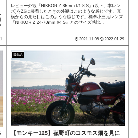
レビュー外観『NIKKOR Z 85mm f/1.8 S』(以下、本レン
ズ)をZ6に装着したときの外観はこのような感じです。真
い
横からの見た目はこのような感じです。標準小三元レンズ
園
『NIKKOR Z 24-70mm f/4 S』とのサイズ感比...
の
し
01
2021.11.08
2022.01.29
撮影記
【モンキー125】菰野町のコスモス畑を見に
S