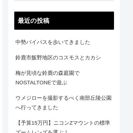
最近の投稿
中勢バイパスを歩いてきました
鈴鹿市飯野地区のコスモスとカカシ
梅が見頃な鈴鹿の森庭園で
NOSTALTONEで遊ぶ
ウメジローを撮影するべく南部丘陵公園
へ行ってきました
【予算15万円】ニコンZマウントの標準
ズームレンズを選ぶ！