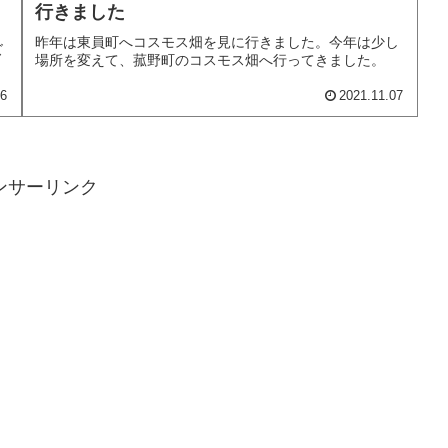
行きました
昨年は東員町へコスモス畑を見に行きました。今年は少し
ズ
場所を変えて、菰野町のコスモス畑へ行ってきました。
26
2021.11.07
ンサーリンク