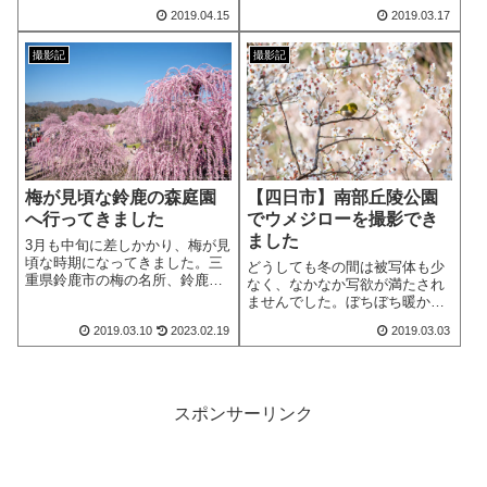
す。
が、それでも綺麗な梅を見るこ
2019.04.15
2019.03.17
とができました。
撮影記
撮影記
梅が見頃な鈴鹿の森庭園
【四日市】南部丘陵公園
へ行ってきました
でウメジローを撮影でき
ました
3月も中旬に差しかかり、梅が見
頃な時期になってきました。三
どうしても冬の間は被写体も少
重県鈴鹿市の梅の名所、鈴鹿の
なく、なかなか写欲が満たされ
森庭園へ行ってきました。
ませんでした。ぼちぼち暖かく
なってきた今日この頃、四日市
2019.03.10
2023.02.19
2019.03.03
にある南部丘陵公園という場所
で梅を撮影していました。
スポンサーリンク