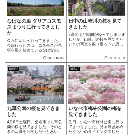
なばなの里 ダリアコスモ
日中の山崎川の桜を見て
スまつりに行ってきまし
きました
た
2週間ほど時間が経ってしまいま
したが、山崎川の桜を見てきた
久々に写活へ行ってきました。
ときの写真を振り返ろうと思い
今回行ったのは、コスモスが見
ます。ほぼ満開の桜を見ること
頃を迎え始めているなばなの
ができました。
里。1年半ほど前にイルミネーシ
2019.10.05
2019.04.19
ョンを見に行って以来の訪問で
す。
撮影記
撮影記
九華公園の桜を見てきま
いなべ市梅林公園の梅を
した
見てきました
4月6日土曜日、桑名市は九華公
先日、いなべ市梅林公園に行っ
園の桜を見てきました。そのと
てまいりました。見頃過ぎ始め
きの写真を公開したいと思いま
たぐらいのタイミングでした