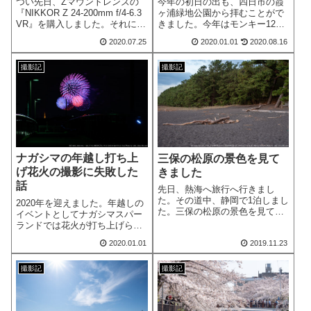
つい先日、Zマウントレンズの
今年の初日の出も、四日市の霞
『NIKKOR Z 24-200mm f/4-6.3
ヶ浦緑地公園から拝むことがで
VR』を購入しました。それに伴
きました。今年はモンキー125
って望遠域を『NIKKOR Z 24-
に乗って行きましたので、その
2020.07.25
2020.01.01
2020.08.16
200mm f/4-6.3 VR』でまかなう
写真もちょっと載せたいと思い
こととしました。これまでに持
ます。
っていた、Fマウン...
撮影記
撮影記
ナガシマの年越し打ち上
三保の松原の景色を見て
げ花火の撮影に失敗した
きました
話
先日、熱海へ旅行へ行きまし
た。その道中、静岡で1泊しまし
2020年を迎えました。年越しの
た。三保の松原の景色を見てき
イベントとしてナガシマスパー
ましたので、ご紹介したいと思
ランドでは花火が打ち上げられ
います。
ます。ふと思い立った私は、川
2020.01.01
2019.11.23
越町内のとある場所へ向かいま
した。外から、打ち上げ花火を
見ようという魂胆です。結論と
撮影記
撮影記
しては、準備不足で撮影は失敗
に終わりまし...