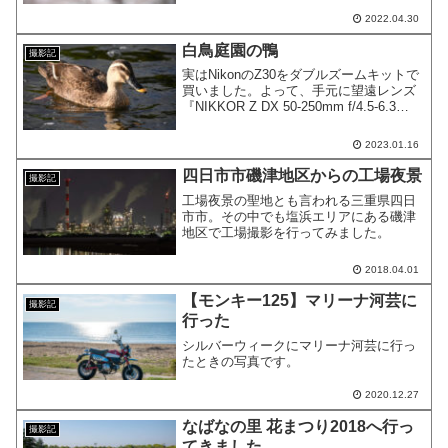
2022.04.30
白鳥庭園の鴨
撮影記
実はNikonのZ30をダブルズームキットで
買いました。よって、手元に望遠レンズ
『NIKKOR Z DX 50-250mm f/4.5-6.3
VR』があります。
2023.01.16
四日市市磯津地区からの工場夜景
撮影記
工場夜景の聖地とも言われる三重県四日
市市。その中でも塩浜エリアにある磯津
地区で工場撮影を行ってみました。
2018.04.01
【モンキー125】マリーナ河芸に
撮影記
行った
シルバーウィークにマリーナ河芸に行っ
たときの写真です。
2020.12.27
なばなの里 花まつり2018へ行っ
撮影記
てきました