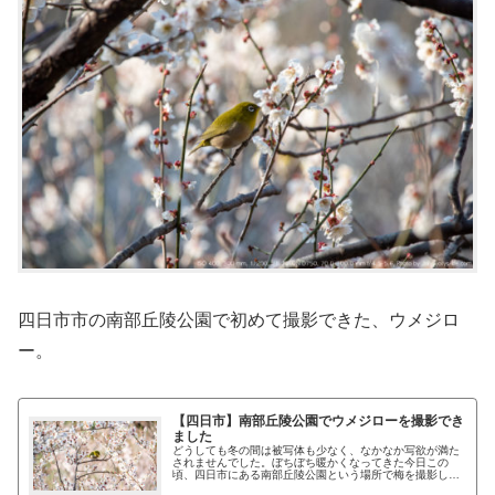
四日市市の南部丘陵公園で初めて撮影できた、ウメジロ
ー。
【四日市】南部丘陵公園でウメジローを撮影でき
ました
どうしても冬の間は被写体も少なく、なかなか写欲が満た
されませんでした。ぼちぼち暖かくなってきた今日この
頃、四日市にある南部丘陵公園という場所で梅を撮影して
いました。