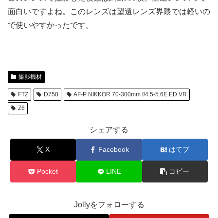
面白いですよね。このレンズは望遠レンズ界隈では軽いの
で使いやすかったです。
撮影機材
FTZ
D750
AF-P NIKKOR 70-300mm f/4.5-5.6E ED VR
Z6
シェアする
X
Facebook
はてブ
Pocket
LINE
コピー
Jollyをフォローする