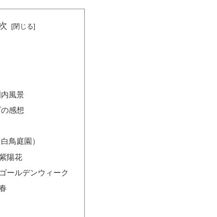
次
園内風景
ズの感想
（白鳥庭園）
 紫陽花
年 ゴールデンウィーク
 春